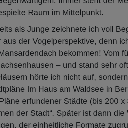
egenwärtigem. Immer steht der Me
spielte Raum im Mittelpunkt.
reits als Junge zeichnete ich voll B
aus der Vogelperspektive, denn ich 
 Mansardendach bekommen! Vom fü
 Sachsenhausen – und stand sehr of
äusern hörte ich nicht auf, sonder
tpläne Im Haus am Waldsee in Berl
 Pläne erfundener Städte (bis 200 x 
men der Stadt“. Später ist dann di
en, der einheitliche Formate zugrun