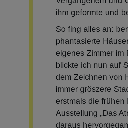
Vergangenem und G
ihm geformte und be
So fing alles an: be
phantasierte Häuser 
eigenes Zimmer im
blickte ich nun auf
dem Zeichnen von H
immer gröszere Stad
erstmals die frühen
Ausstellung „Das At
daraus hervorgegang