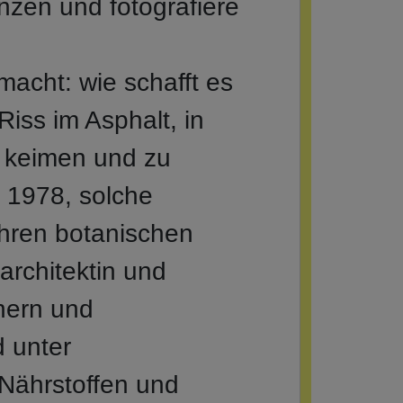
nzen und fotografiere
acht: wie schafft es
iss im Asphalt, in
u keimen und zu
 1978, solche
 ihren botanischen
rchitektin und
hern und
 unter
 Nährstoffen und