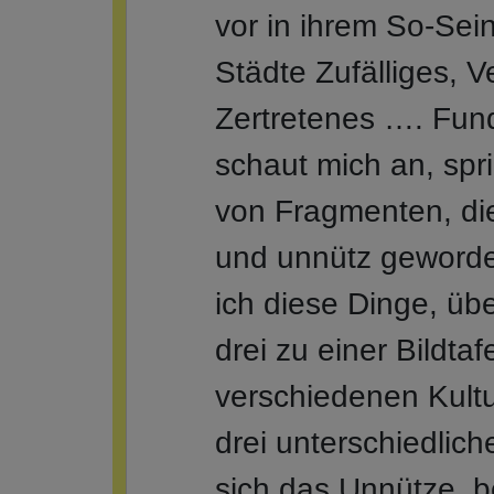
vor in ihrem So-Sei
Städte Zufälliges, 
Zertretenes …. Fund
schaut mich an, spri
von Fragmenten, di
und unnütz geword
ich diese Dinge, übe
drei zu einer Bildta
verschiedenen Kultu
drei unterschiedlic
sich das Unnütze, b