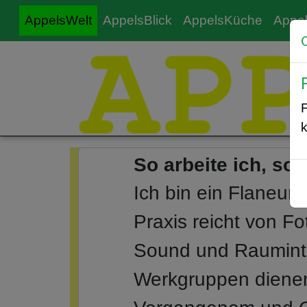
AppelsWelt
AppelsBlick
AppelsKüche
Appel
k
So arbeite ich, so l
Ich bin ein Flaneur
Praxis reicht von Fo
Sound und Rauminter
Werkgruppen dienen