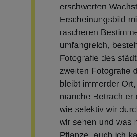
erschwerten Wachst
Erscheinungsbild mit
rascheren Bestimmen 
umfangreich, besteht
Fotografie des städ
zweiten Fotografie di
bleibt immerder Ort
manche Betrachter e
wie selektiv wir dur
wir sehen und was n
Pflanze, auch ich k