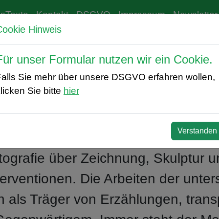
sTexte
Kontakt
DSGVO
Impressum
Newsletter
Cookie Hinweis
Für unser Formular nutzen wir ein Cookie.
Falls Sie mehr über unsere DSGVO erfahren wollen,
licken Sie bitte
hier
ebe ich, so bin ich.
Verstanden
, ein Spaziergangsforscher. Meine g
tografie über Zeichnung, Skulptur u
ventionen. Die Arbeiten der unter
 als Träger von Erzählungen, trans