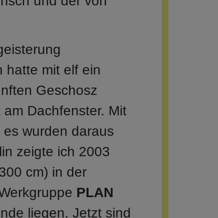
nsch und der von
egeisterung
hatte mit elf ein
nften Geschosz
t am Dachfenster. Mit
n es wurden daraus
in zeigte ich 2003
300 cm) in der
e Werkgruppe
PLAN
de liegen. Jetzt sind