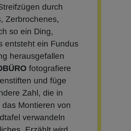
Streifzügen durch
s, Zerbrochenes,
ch so ein Ding,
Es entsteht ein Fundus
g herausgefallen
DBÜRO
fotografiere
henstiften und füge
ndere Zahl, die in
h das Montieren von
ldtafel verwandeln
ches. Erzählt wird