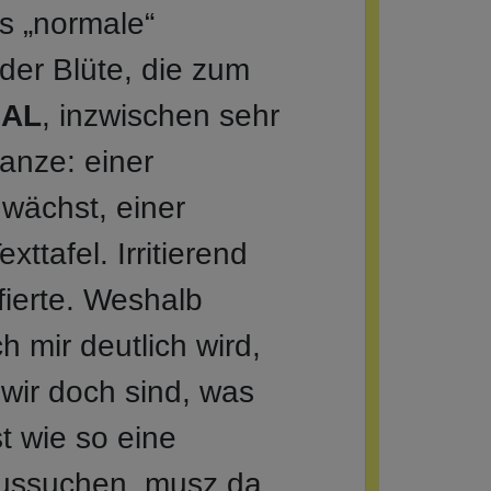
s „normale“
 der Blüte, die zum
GAL
, inzwischen sehr
lanze: einer
 wächst, einer
xttafel. Irritierend
fierte. Weshalb
 mir deutlich wird,
 wir doch sind, was
t wie so eine
 aussuchen, musz da